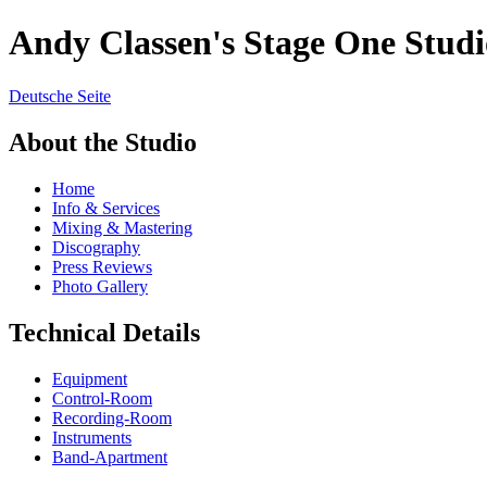
Andy Classen's Stage One Studi
Deutsche Seite
About the Studio
Home
Info & Services
Mixing & Mastering
Discography
Press Reviews
Photo Gallery
Technical Details
Equipment
Control-Room
Recording-Room
Instruments
Band-Apartment